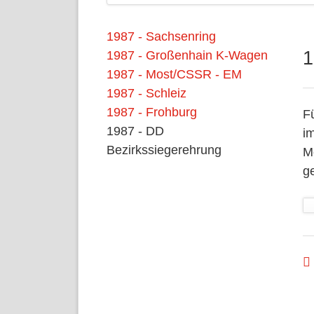
Navigation
1987 - Sachsenring
überspringen
1
1987 - Großenhain K-Wagen
1987 - Most/CSSR - EM
1987 - Schleiz
1987 - Frohburg
F
1987 - DD
i
Bezirkssiegerehrung
M
ge