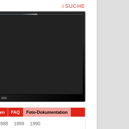
NAVIGATION
SUCHE
ÜBERSPRINGEN
en
FAQ
Foto-Dokumentation
1988
1989
1990
Navigation