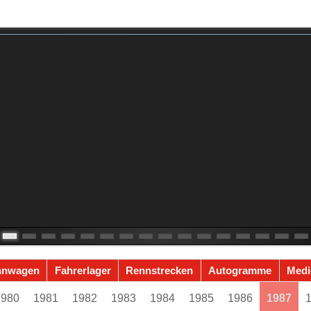
nnwagen
Fahrerlager
Rennstrecken
Autogramme
Medi
1980
1981
1982
1983
1984
1985
1986
1987