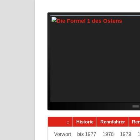
4
5
6
7
8
9
10
11
12
13
14
15
16
17
18
Navigation
Historie
Rennfahrer
Re
überspringen
Navigation
Vorwort
bis 1977
1978
1979
überspringen