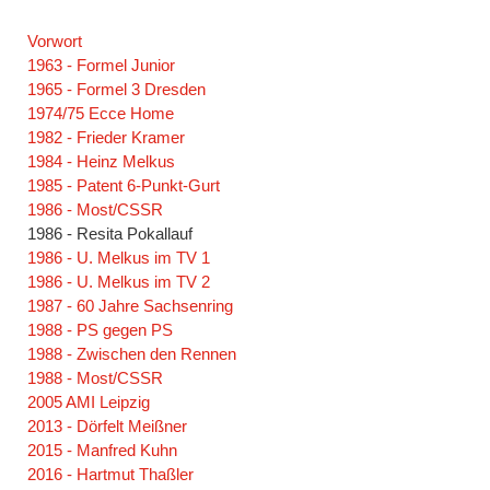
Navigation
Vorwort
überspringen
1963 - Formel Junior
1965 - Formel 3 Dresden
1974/75 Ecce Home
1982 - Frieder Kramer
1984 - Heinz Melkus
1985 - Patent 6-Punkt-Gurt
1986 - Most/CSSR
1986 - Resita Pokallauf
1986 - U. Melkus im TV 1
1986 - U. Melkus im TV 2
1987 - 60 Jahre Sachsenring
1988 - PS gegen PS
1988 - Zwischen den Rennen
1988 - Most/CSSR
2005 AMI Leipzig
2013 - Dörfelt Meißner
2015 - Manfred Kuhn
2016 - Hartmut Thaßler