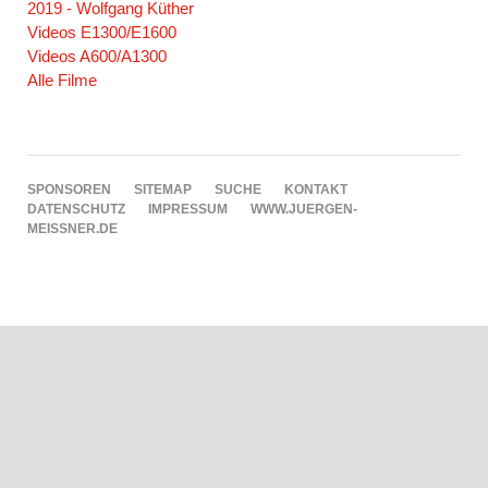
2019 - Wolfgang Küther
Videos E1300/E1600
Videos A600/A1300
Alle Filme
NAVIGATION
SPONSOREN
SITEMAP
SUCHE
KONTAKT
ÜBERSPRINGEN
DATENSCHUTZ
IMPRESSUM
WWW.JUERGEN-
MEISSNER.DE