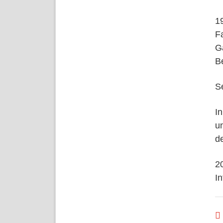
1
F
G
B
S
I
u
d
2
I