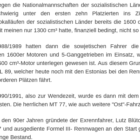
egen die Nationalmannschaften der sozialistischen Län
chwierig unter den ersten zehn Platzierten ins 
okalläufen der sozialistischen Länder bereits die 1600
t meinen nur 1300 cm³ hatte, finanziell bedingt, nicht so
988/1989 hatten dann die sowjetischen Fahrer die
en 1600er Motoren und 5-Ganggetrieben im Einsatz, 
600 cm³-Motor unterlegen gewesen ist. Aus diesem Gru
L 89, welcher heute noch mit den Estonias bei den Re
rderen Plätzen fährt.
990/1991, also zur Wendezeit, wurde es dann mit dem 
sten. Die herrlichen MT 77, wie auch weitere "Ost"-Fahrz
n den 90er Jahren gründete der Exrennfahrer, Lutz Blü
7 und ausgediente Formel III- Rennwagen an den Start g
ange Bestand.