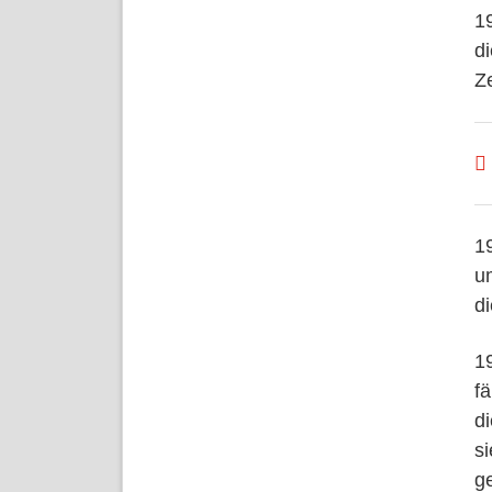
1
d
Ze
1
u
di
1
f
d
s
g