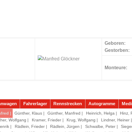
Geboren:
Gestorben:
Monteure:
nnwagen
Fahrerlager
Rennstrecken
Autogramme
Medi
fred |
Günther, Klaus |
Günther, Manfred |
Heinrich, Helga |
Hinz, 
her, Wolfgang |
Kramer, Frieder |
Krug, Wolfgang |
Lindner, Heiner |
enrik |
Rädlein, Frieder |
Rädlein, Jürgen |
Schwalbe, Peter |
Sieger