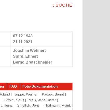
NAVIGATION
SUCHE
ÜBERSPRINGEN
07.12.1948
21.11.2021
Joachim Wehnert
Spfrd. Ehnert
Bernd Bretschneider
en
FAQ
Foto-Dokumentation
Roland |
Juppe, Werner |
Kasper, Bernd |
Navigation
überspringen
Ludwig, Klaus |
Maik, Jens-Dieter |
t, Heinz |
Smollich, Jens |
Thalmann, Frank |