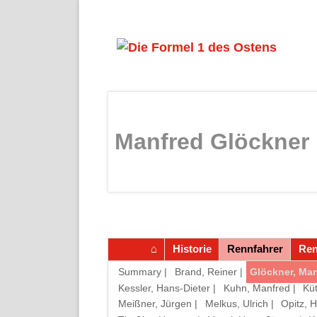
Manfred Glöckner
Navigation
Historie
Rennfahrer
Re
überspringen
Navigation
Summary |
Brand, Reiner |
Glöckner, Man
überspringen
Kessler, Hans-Dieter |
Kuhn, Manfred |
Küt
Meißner, Jürgen |
Melkus, Ulrich |
Opitz, H