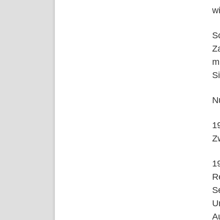
w
S
Z
m
S
N
1
Z
1
R
S
U
A