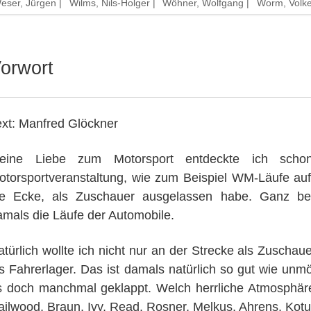
eser, Jürgen |
Wilms, Nils-Holger |
Wöhner, Wolfgang |
Worm, Volke
orwort
ext: Manfred Glöckner
eine Liebe zum Motorsport entdeckte ich sch
otorsportveranstaltung, wie zum Beispiel WM-Läufe auf
ie Ecke, als Zuschauer ausgelassen habe. Ganz be
amals die Läufe der Automobile.
atürlich wollte ich nicht nur an der Strecke als Zuschau
ns Fahrerlager. Das ist damals natürlich so gut wie unm
s doch manchmal geklappt. Welch herrliche Atmosphäre
ailwood, Braun, Ivy, Read, Rosner, Melkus, Ahrens, Kotul