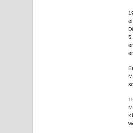
1
e
Di
5
e
er
E
M
sc
1
M
K
w