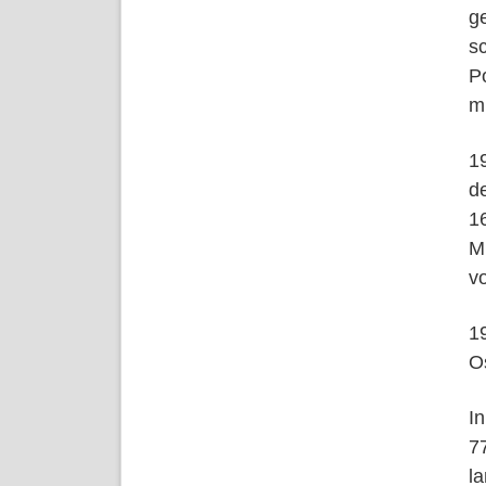
g
s
P
mi
1
d
1
M
vo
1
O
I
7
l