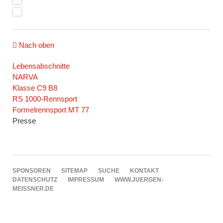
Nach oben
Navigation
Lebensabschnitte
überspringen
NARVA
Klasse C9 B8
RS 1000-Rennsport
Formelrennsport MT 77
Presse
NAVIGATION
SPONSOREN
SITEMAP
SUCHE
KONTAKT
ÜBERSPRINGEN
DATENSCHUTZ
IMPRESSUM
WWW.JUERGEN-
MEISSNER.DE