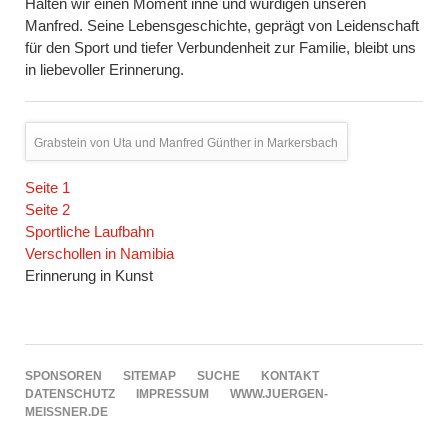
Halten wir einen Moment inne und würdigen unseren
Manfred. Seine Lebensgeschichte, geprägt von Leidenschaft
für den Sport und tiefer Verbundenheit zur Familie, bleibt uns
in liebevoller Erinnerung.
Grabstein von Uta und Manfred Günther in Markersbach
Navigation
Seite 1
überspringen
Seite 2
Sportliche Laufbahn
Verschollen in Namibia
Erinnerung in Kunst
NAVIGATION
SPONSOREN
SITEMAP
SUCHE
KONTAKT
ÜBERSPRINGEN
DATENSCHUTZ
IMPRESSUM
WWW.JUERGEN-
MEISSNER.DE