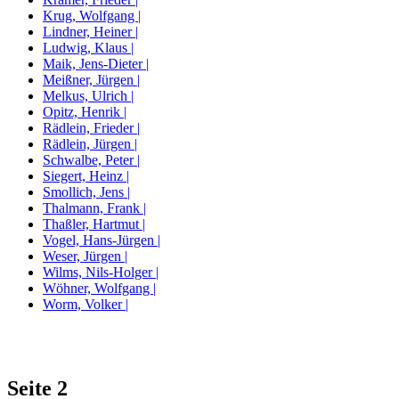
Krug, Wolfgang |
Lindner, Heiner |
Ludwig, Klaus |
Maik, Jens-Dieter |
Meißner, Jürgen |
Melkus, Ulrich |
Opitz, Henrik |
Rädlein, Frieder |
Rädlein, Jürgen |
Schwalbe, Peter |
Siegert, Heinz |
Smollich, Jens |
Thalmann, Frank |
Thaßler, Hartmut |
Vogel, Hans-Jürgen |
Weser, Jürgen |
Wilms, Nils-Holger |
Wöhner, Wolfgang |
Worm, Volker |
Seite 2