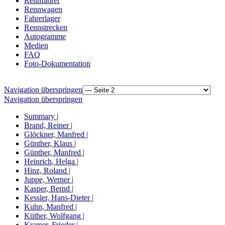
Rennfahrer
Rennwagen
Fahrerlager
Rennstrecken
Autogramme
Medien
FAQ
Foto-Dokumentation
Navigation überspringen
Navigation überspringen
Summary |
Brand, Reiner |
Glöckner, Manfred |
Günther, Klaus |
Günther, Manfred |
Heinrich, Helga |
Hinz, Roland |
Juppe, Werner |
Kasper, Bernd |
Kessler, Hans-Dieter |
Kuhn, Manfred |
Küther, Wolfgang |
Kramer, Frieder |