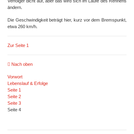
Verfolger dicht auf, aber das wird sich im Laufe des Rennens
ändern.
Die Geschwindigkeit beträgt hier, kurz vor dem Bremspunkt,
etwa 260 km/h.
Zur Seite 1
Nach oben
Navigation
Vorwort
überspringen
Lebenslauf & Erfolge
Seite 1
Seite 2
Seite 3
Seite 4