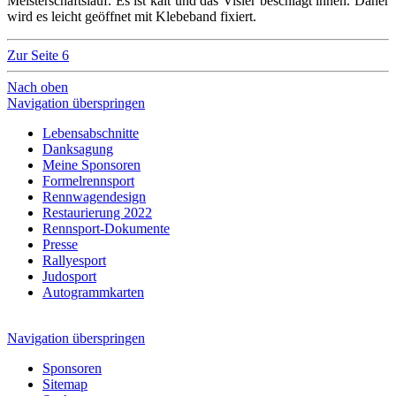
Meisterschaftslauf. Es ist kalt und das Visier beschlägt innen. Daher
wird es leicht geöffnet mit Klebeband fixiert.
Zur Seite 6
Nach oben
Navigation überspringen
Lebensabschnitte
Danksagung
Meine Sponsoren
Formelrennsport
Rennwagendesign
Restaurierung 2022
Rennsport-Dokumente
Presse
Rallyesport
Judosport
Autogrammkarten
Navigation überspringen
Sponsoren
Sitemap