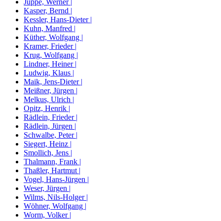
Juppe, Werner |
Kasper, Bernd |
Kessler, Hans-Dieter |
Kuhn, Manfred |
Küther, Wolfgang |
Kramer, Frieder |
Krug, Wolfgang |
Lindner, Heiner |
Ludwig, Klaus |
Maik, Jens-Dieter |
Meißner, Jürgen |
Melkus, Ulrich |
Opitz, Henrik |
Rädlein, Frieder |
Rädlein, Jürgen |
Schwalbe, Peter |
Siegert, Heinz |
Smollich, Jens |
Thalmann, Frank |
Thaßler, Hartmut |
Vogel, Hans-Jürgen |
Weser, Jürgen |
Wilms, Nils-Holger |
Wöhner, Wolfgang |
Worm, Volker |