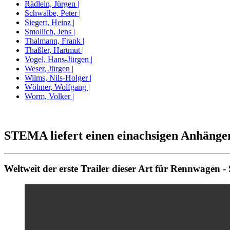
Rädlein, Jürgen |
Schwalbe, Peter |
Siegert, Heinz |
Smollich, Jens |
Thalmann, Frank |
Thaßler, Hartmut |
Vogel, Hans-Jürgen |
Weser, Jürgen |
Wilms, Nils-Holger |
Wöhner, Wolfgang |
Worm, Volker |
STEMA liefert einen einachsigen Anhänge
Weltweit der erste Trailer dieser Art für Rennwagen 