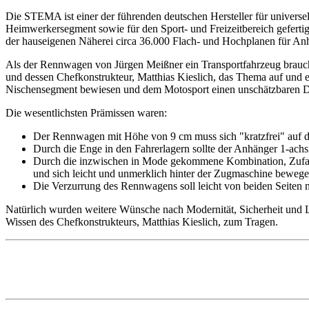
Die STEMA ist einer der führenden deutschen Hersteller für univers
Heimwerkersegment sowie für den Sport- und Freizeitbereich gefertig
der hauseigenen Näherei circa 36.000 Flach- und Hochplanen für An
Als der Rennwagen von Jürgen Meißner ein Transportfahrzeug brauch
und dessen Chefkonstrukteur, Matthias Kieslich, das Thema auf und 
Nischensegment bewiesen und dem Motosport einen unschätzbaren Di
Die wesentlichsten Prämissen waren:
Der Rennwagen mit Höhe von 9 cm muss sich "kratzfrei" auf de
Durch die Enge in den Fahrerlagern sollte der Anhänger 1-achs
Durch die inzwischen in Mode gekommene Kombination, Zufahr
und sich leicht und unmerklich hinter der Zugmaschine beweg
Die Verzurrung des Rennwagens soll leicht von beiden Seiten m
Natürlich wurden weitere Wünsche nach Modernität, Sicherheit und Lan
Wissen des Chefkonstrukteurs, Matthias Kieslich, zum Tragen.