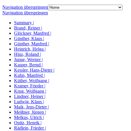
Navigation überspringen
Navigation überspringen
Summary |
Brand, Reiner |
Glöckner, Manfred |
Günther, Klaus |
Günther, Manfred |
Heinrich, Helga |
Hinz, Roland |
Juppe, Werner |
Kasper, Bernd |
Kessler, Hans-Dieter |
Kuhn, Manfred |
Küther, Wolfgang |
Kramer, Frieder |
Krug, Wolfgang |
Lindner, Heiner |
Ludwig, Klaus |
Maik, Jens-Dieter |
Meißner, Jürgen |
Melkus, Ulrich |
Opitz, Henrik |
Rädlein, Frieder |