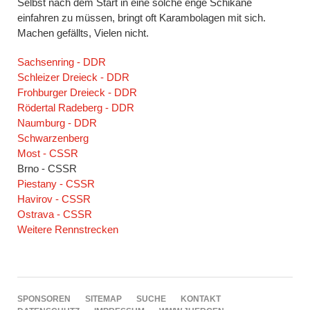
Selbst nach dem Start in eine solche enge Schikane
einfahren zu müssen, bringt oft Karambolagen mit sich.
Machen gefällts, Vielen nicht.
Navigation
Sachsenring - DDR
überspringen
Schleizer Dreieck - DDR
Frohburger Dreieck - DDR
Rödertal Radeberg - DDR
Naumburg - DDR
Schwarzenberg
Most - CSSR
Brno - CSSR
Piestany - CSSR
Havirov - CSSR
Ostrava - CSSR
Weitere Rennstrecken
NAVIGATION
SPONSOREN
SITEMAP
SUCHE
KONTAKT