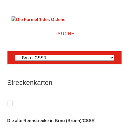
NAVIGATION
SUCHE
ÜBERSPRINGEN
Navigation
überspringen
Streckenkarten
Die alte Rennstrecke in Brno (Brünn)/CSSR