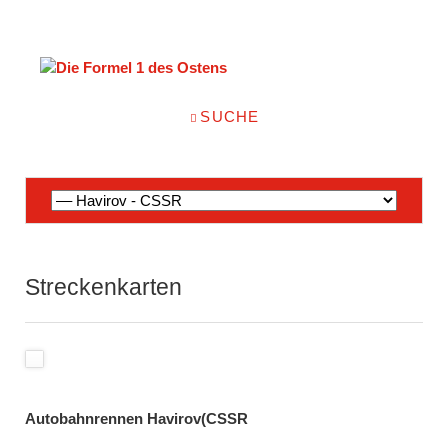
NAVIGATION
SUCHE
ÜBERSPRINGEN
Navigation
überspringen
Streckenkarten
Autobahnrennen Havirov(CSSR