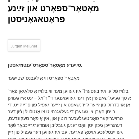
מאָטאָר־ספּאָרט און זײַנע
פּראָטאַגאָניסטן
Jürgen Meißner
טײַערע מאָטאָר־ספּאָרט־ענטוזיאַסטן,
מאָטאָר־ספּאָרט ווי אַ לעבנס־שטייגער
"בלויז פֿליִען איז בעסער!" איז געווען מער ווי בלויז אַ סלאָגאַן פֿאַר
אַ סך געיעג־שאָפֿערן אין דער געוועזענער ד״ר־אַל – עס איז געווען
אַן אויסדרוק פֿון זייער לייַדנשאַפֿט און זייער געפֿיל פֿון פֿרײַהייט. די
רייסן האָבן זיי געגעבן די געלעגנהייט צו אַנטלויפֿן פֿון דער
טרויעריקער טאָג־טעגלעכער רוטין און, אין אַ פּאָר סעקונדעס,
דערגרייכן גיכקייטן וואָס זענען געבליבן אומדערגרייכבאַר פֿאַר
געוויינטלעכע אויטאָ־פֿאָרער. עס איז געווען דער געפֿיל פֿון זײַן
אַנדערש, די אַרויספֿאָדערונג און אַ געשמאַק פֿון פֿרײַהייט, וואָס