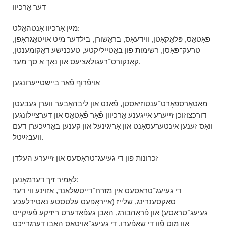
דער אַרכיוו
מײַן אַרכיוו אַנטהאַלט:
פֿאָטאָס, פּלאַקאַטן, ווידעאָס, בראָשורן, בילדער מיט אויטאָגראַפֿן,
טרעק־פּאַסן, רשימות פֿון באַטייליקטע, טעכנישע דאָקומענטן,
קאָנקורס־רעגולאַציעס און נאָך אַ סך מער.
אויפֿרוף פֿאַר בײַשטײַערונגען
מאָטאָרספּאָרט־ענטוזיאַסטן, פֿאַנס און ליבהאָבער ווערן געבעטן
דורכצוזוכן זייערע אייגענע אַרכיוון פֿאַר פֿאָטאָס און דערציילונגען
וואָס זענען אינטערעסאַנט און אָריגינעל און קענען באַרײַכערן דעם
וועבזײַטל.
זכרונות פֿון די געיעג־טראַסעס און זייערע העלדן
לאָמיר זיך דערמאָנען:
די געיעג־טראַסעס אין מזרח־דײַטשלאַנד, אַזוינע ווי דער
סאַקסענרינג, שלײַז (אייראָפּעס עלטסטע נאַטירלעכע
געיעג־טראַסע) און פֿראָהבורג, האָבן געפֿאָדערט ריזיקע פֿעיִקייט
און מוט פֿון די שאָפֿערן. די געיעג־אויטאָס האָבן דערגרייכט