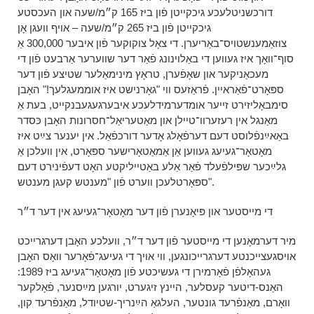
דורכשניטלעכע גיכקייטן פֿון ביז 165 ק״מ/שעה און העכסטע
גיכקייטן פֿון ביז 265 ק״מ/שעה – אויף וועגן אָן
צוזאַמענשטויס־באַריערן. די צאָל צוקוקער פֿון איבער 300,000 אַ
סוף־וואָך איז געווען די באַלוינונג פֿאַר דער שווערער אַרבעט פֿון די
מעכאַניקער און שאָפֿערן, טראָץ מינימאַלער שטיצע פֿון דער
ספּאָרט־פֿאַראיין. פֿראַזעס ווי "גאָרנישט איז אוממעגלעך!" האָבן
סימבאָליזירט זייער אומדערמידלעכע איבערגעגעבנקייט, בעת אַ
מאַנגל אין רעזערוו־טיילן און מאַטעריאַל־חסרונות האָבן כּסדר
באַאײַנפֿלוסט דעם דערפֿאָלג אָדער דורכפֿאַל. אין יענער צײַט איז
מאָטאָר־געיעג געווען אַן אַמאַטאָרישער ספּאָרט, אין וועלכן אַ
גלײַכער שפּילפֿעלד פֿאַר אַלע באַטייליקטע האָט דעפֿינירט דעם
ספּאָרטלעכן ווערט פֿון "מענטש קעגן מענטש".
די מייסטער און פּיאָנערן פֿון דער מאָטאָר־געיעג אין דער ד״ר
מיר דערמאָנען די מייסטער פֿון דער ד״ר, וועלכע האָבן דערגרייכט
אויסגעצייכנטע דערגרייכונגען, ווי אויך די געיעג־פֿאָרער וואָס האָבן
געהאָלפֿן פֿאָרמירן די געשיכטע פֿון מאָטאָר־געיעג ביז 1989:
האַנס-דיטער קעסלער, היינץ זיגערט, יורגען מײַסנער, פֿאָלקער
וואָרם, מאַנפֿרעד גונטער, העלגאַ הײַנריך-שטיודל, מאַנפֿרעד קון,