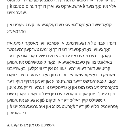
אַלץ איז נאָך מער פֿאַרשטאַרקט געוואָרן דורך דער סיסטעם פֿון
יענער צײַט.
קלאַסישער מאָטאָר־געיעג: טעכנאָלאָגיע און קענטשאַפֿט אין
האַרמאָניע
דער וועבזײַטל איז געווידמעט אַן עפּאָכע ווען מאָטאָר־געיעג איז
נאָך געווען כאַראַקטעריזירט דורך אַ "מענטש־קעגן־מענטש"
קאַמף – מיט כּמעט אידענטישע טעכנישע באַדינגונגען. דער
באַלאַנס צווישן טעכנאָלאָגיע און פֿאָר־קענטשאַפֿט איז געווען
קריטיש. דער דעוויז "מען געווינט אין די ווינקלען" באַשרײַבט
פּאַסיק די דאָזיקע עפּאָכע: דער נצחון האָט געהערט צו די וואָס
האָבן געבעהערשט זייער מאַשינעריע און זענען אַרויף אויף דער
סטאַרט־ליניע מיט מוט און אַ גרייטקייט צו נעמען ריזיקעס. צײַטן
פֿון רעיפֿן־בײַטן און סטראַטעגיעס פֿון פּיט־סטאָפּס האָבן נישט
געשפּילט קיין ראָלע; דער אויסקום פֿון אַ געיעג איז געווען
אָפּהענגיק בלויז פֿון דער פֿאָרשטעלונג און איבערגעגעבנקייט פֿון
די שאָפֿערן.
געשיכטעס און אָנערקענונג