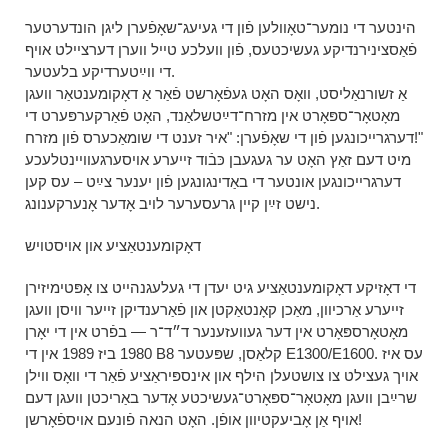
הינטער די נומער־טאָוולען פֿון די געיעג־שאָפֿערן ליגן הונדערטער
פֿאַסצינירנדיקע געשיכטעס, פֿון וועלכע טייל ווערן דערציילט אויף
די ווײַטערדיקע בלעטער.
אַ זשורנאַליסט, וואָס האָט געפֿאָרשט פֿאַר אַ דאָקומענטאַר וועגן
מאָטאָר־ספּאָרט אין מזרח־דײַטשלאַנד, האָט פֿאַרקערפּערט די
דערגרייכונגען פֿון די שאָפֿערן: "איר זענט די שומאַכערס פֿון מזרח!"
מיט דעם זאַץ האָט ער געגעבן כּבֿוד זייערע אויסערגעוויינטלעכע
דערגרייכונגען אונטער די באַדינגונגען פֿון יענער צײַט – עס קען
נישט זײַן קיין גרעסערער לויב אָדער אָנערקענונג.
דאָקומענטאַציע און אויסטויש
די דאָזיקע דאָקומענטאַציע גיט יעדן די געלעגנהייט צו אָפּטימיזירן
זייערע אַרכיוון, מאַכן קאָנטאַקטן און פֿאַרענדיקן זייער וויסן וועגן
מאָטאָרספּאָרט אין דער געוועזענער ד״ד־ר — בפֿרט אין די יאָרן
1980 ביז 1989 אין די B8 קלאַסן, שפּעטער E1300/E1600. עס איז
אויך געצילט צו צושטעלן הילף און אינספּיראַציע פֿאַר די וואָס ווילן
שרײַבן וועגן מאָטאָר־ספּאָרט־געשיכטע אָדער באַריכטן וועגן דעם
אויף אַן אָביעקטיוון אופֿן. האָט הנאה פֿונעם אויספֿאָרשן!