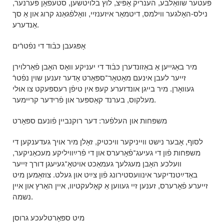
פּעטער שוואַלבע, הענריק אָפּיצ, לוץ בלויטשען, סטעפֿאַן פּערנער,
נילס-האָלגער ווילמס, דיטמאַר איזענזיי, וואָלפֿגאַנג קרוג און אַ סך
אַנדערע.
אָפּגעבן כּבֿוד די נפֿטרֿים
מיר באַגייען אַ באַזונדערן כּבֿוד די יעניקע וואָס האָבן פֿאַרלוירן
זייער לעבן אינעם מאָטאָר־ספּאָרט אָדער זענען שוין נפֿטרֿ
געוואָרן. מיר בייגן אונדזערע קעפּ אין טיפֿן רעספּעקט צו אוּלי
מעלקוס, בערנד קאַספּער און פֿרידער קריימער.
משפּחות און העלפֿער: דער רוקנביין פֿונעם ספּאָרט
לסוף, אָבער נישט ווייניקער וויכטיק, זאָלן מיר אויך געדענקען די
משפּחות פֿון די געיעג־פֿאָרערס און די פֿרײַוויליקע מעכאַניקער,
וועלכע האָבן מעגלעך געמאַכט אויטאָ־געיעגן דורך זייער
באַדײַטנדיקער אינוועסטירונג פֿון צײַט און געלט. צוזאַמען מיט
זייערע פֿאָרערס, זענען זיי געווען אַ קאָלעקטיוו, איין האַרץ און איין
נשמה.
מיט ספּאָרטלעכע גרוסן