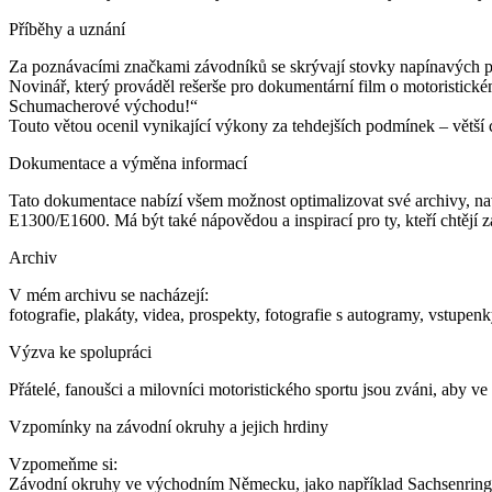
Příběhy a uznání
Za poznávacími značkami závodníků se skrývají stovky napínavých pří
Novinář, který prováděl rešerše pro dokumentární film o motoristické
Schumacherové východu!“
Touto větou ocenil vynikající výkony za tehdejších podmínek – větší c
Dokumentace a výměna informací
Tato dokumentace nabízí všem možnost optimalizovat své archivy, nav
E1300/E1600. Má být také nápovědou a inspirací pro ty, kteří chtějí 
Archiv
V mém archivu se nacházejí:
fotografie, plakáty, videa, prospekty, fotografie s autogramy, vstup
Výzva ke spolupráci
Přátelé, fanoušci a milovníci motoristického sportu jsou zváni, aby ve 
Vzpomínky na závodní okruhy a jejich hrdiny
Vzpomeňme si:
Závodní okruhy ve východním Německu, jako například Sachsenring, 