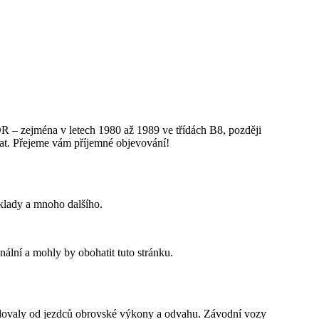
DR – zejména v letech 1980 až 1989 ve třídách B8, později
vat. Přejeme vám příjemné objevování!
dklady a mnoho dalšího.
inální a mohly by obohatit tuto stránku.
adovaly od jezdců obrovské výkony a odvahu. Závodní vozy