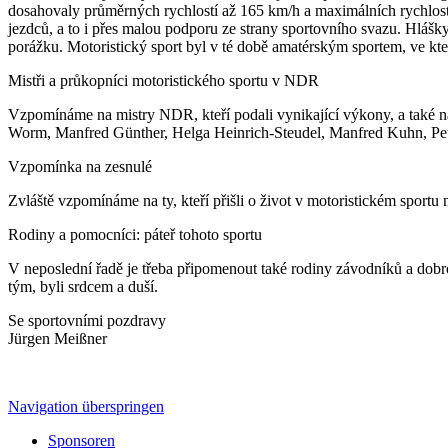
dosahovaly průměrných rychlostí až 165 km/h a maximálních rychlostí
jezdců, a to i přes malou podporu ze strany sportovního svazu. Hláš
porážku. Motoristický sport byl v té době amatérským sportem, ve k
Mistři a průkopníci motoristického sportu v NDR
Vzpomínáme na mistry NDR, kteří podali vynikající výkony, a také na 
Worm, Manfred Günther, Helga Heinrich-Steudel, Manfred Kuhn, Pete
Vzpomínka na zesnulé
Zvláště vzpomínáme na ty, kteří přišli o život v motoristickém sport
Rodiny a pomocníci: páteř tohoto sportu
V neposlední řadě je třeba připomenout také rodiny závodníků a dobr
tým, byli srdcem a duší.
Se sportovními pozdravy
Jürgen Meißner
Navigation überspringen
Sponsoren