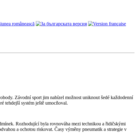
body. Závodní sport jim nabízel možnost uniknout šedé každodenní
eré tehdejší systém ještě umocňoval.
odmínek. Rozhodující byla rovnováha mezi technikou a řidičskými
 s odvahou a ochotou riskovat. Časy výměny pneumatik a strategie v