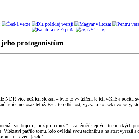
 jeho protagonistům
 více než jen slogan – bylo to vyjádření jejich vášně a pocitu svo
žné řidiče nedosažitelné. Byla to odlišnost, výzva a kousek svobody, kt
znamenán soubojem „muž proti muži“ – za téměř stejných technických p
: Vítězství patřilo tomu, kdo ovládal svou techniku a na start vyrazil
konu a nasazení jezdců.