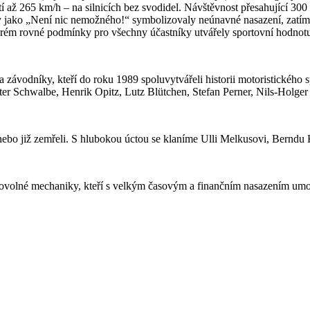
 až 265 km/h – na silnicích bez svodidel. Návštěvnost přesahující 30
ky jako „Není nic nemožného!“ symbolizovaly neúnavné nasazení, zatímc
terém rovné podmínky pro všechny účastníky utvářely sportovní hodnot
závodníky, kteří do roku 1989 spoluvytvářeli historii motoristického s
r Schwalbe, Henrik Opitz, Lutz Blütchen, Stefan Perner, Nils-Holger
u nebo již zemřeli. S hlubokou úctou se klaníme Ulli Melkusovi, Berndu
ovolné mechaniky, kteří s velkým časovým a finančním nasazením umožnil