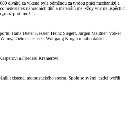
0 000 diváků za víkend byla odměnou za tvrdou práci mechaniků a
o nedostatek náhradních dílů a materiálů měl vždy vliv na úspěch či
u „muž proti muži“.
portu: Hans-Dieter Kessler, Heinz Siegert, Jürgen Meißner, Volker
 Wilms, Dietmar Isensee, Wolfgang Krug a mnoho dalších.
 Kasperovi a Friederu Kramerovi.
i existenci motoristického sportu. Spolu se svými jezdci tvořili