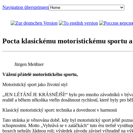
Navigation überspringen
Pocta klasickému motoristickému sportu a
Jürgen Meißner
Vážení přátelé motoristického sportu,
Motoristický sport jako životní styl
„JEN LÉTÁNÍ JE KRÁSNĚJŠÍ!“ bylo pro mnoho závodníků v bývalé NDR
realitě a během několika vteřin dosáhnout rychlostí, které byly pro bě
Klasický motoristický sport: technika a dovednost v harmonii
Tato stránka je věnována době, kdy byl motoristický sport ještě po
schopnostmi. Motto „Vyhrává se v zatáčkách“ tuto éru trefně vystihuje
boxech nehrály žádnou roli; výsledek závodu závisel výhradně na vý