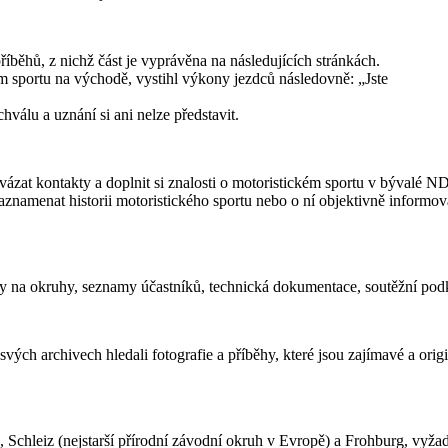
běhů, z nichž část je vyprávěna na následujících stránkách.
m sportu na východě, vystihl výkony jezdců následovně: „Jste
hválu a uznání si ani nelze představit.
ázat kontakty a doplnit si znalosti o motoristickém sportu v bývalé N
zaznamenat historii motoristického sportu nebo o ní objektivně informo
enky na okruhy, seznamy účastníků, technická dokumentace, soutěžní po
svých archivech hledali fotografie a příběhy, které jsou zajímavé a orig
Schleiz (nejstarší přírodní závodní okruh v Evropě) a Frohburg, vyž