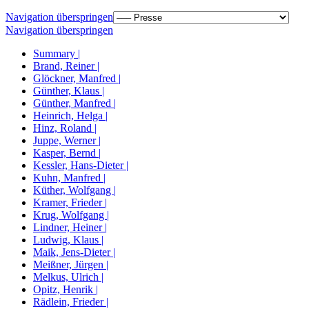
Navigation überspringen
Navigation überspringen
Summary |
Brand, Reiner |
Glöckner, Manfred |
Günther, Klaus |
Günther, Manfred |
Heinrich, Helga |
Hinz, Roland |
Juppe, Werner |
Kasper, Bernd |
Kessler, Hans-Dieter |
Kuhn, Manfred |
Küther, Wolfgang |
Kramer, Frieder |
Krug, Wolfgang |
Lindner, Heiner |
Ludwig, Klaus |
Maik, Jens-Dieter |
Meißner, Jürgen |
Melkus, Ulrich |
Opitz, Henrik |
Rädlein, Frieder |