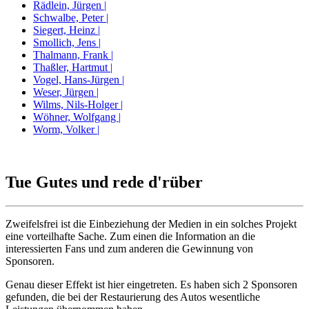
Rädlein, Jürgen |
Schwalbe, Peter |
Siegert, Heinz |
Smollich, Jens |
Thalmann, Frank |
Thaßler, Hartmut |
Vogel, Hans-Jürgen |
Weser, Jürgen |
Wilms, Nils-Holger |
Wöhner, Wolfgang |
Worm, Volker |
Tue Gutes und rede d'rüber
Zweifelsfrei ist die Einbeziehung der Medien in ein solches Projekt
eine vorteilhafte Sache. Zum einen die Information an die
interessierten Fans und zum anderen die Gewinnung von
Sponsoren.
Genau dieser Effekt ist hier eingetreten. Es haben sich 2 Sponsoren
gefunden, die bei der Restaurierung des Autos wesentliche