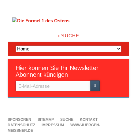
NAVIGATION
SUCHE
ÜBERSPRINGEN
Navigation
überspringen
Hier können Sie Ihr Newsletter
Abonnent kündigen
E-
Mail-
Adresse
NAVIGATION
SPONSOREN
SITEMAP
SUCHE
KONTAKT
ÜBERSPRINGEN
DATENSCHUTZ
IMPRESSUM
WWW.JUERGEN-
MEISSNER.DE